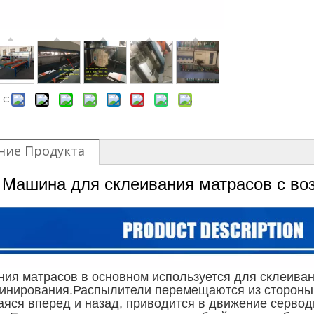
с:
ние Продукта
Машина для склеивания матрасов с во
ния матрасов в основном используется для склеиван
инирования.Распылители перемещаются из стороны в 
яся вперед и назад, приводится в движение серво