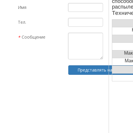
способо
распыле
Имя
Технич
Тел.
Сообщение
*
Мак
Мак
Представлять на рассмотр