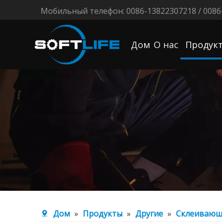
Мобильный телефон: 0086-13822307218 / 0086
Дом
О нас
Продук
Дом
»
Продукты
»
Другие
»
Склеивающ