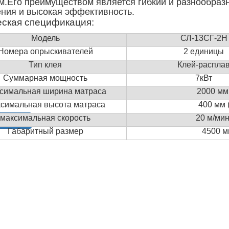
м.Его преимуществом является гибкий и разнообраз
ния и высокая эффективность.
еская спецификация:
Модель
СЛ-13СГ-2Н
Номера опрыскивателей
2 единицы
Тип клея
Клей-распла
Суммарная мощность
7кВт
симальная ширина матраса
2000 мм
симальная высота матраса
400 мм
максимальная скорость
20 м
/мин
ение
Габаритный размер
4500 м