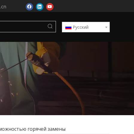
.cn
Pусский
зможностью горячей замены