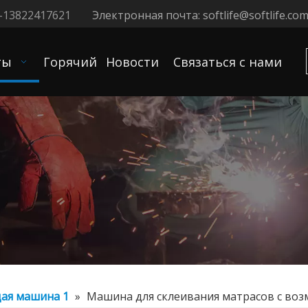
-13822417621
Электронная почта:
softlife@softlife.com
ты
Горячий
Новости
Связаться с нами
ая машина 1
»
Машина для склеивания матрасов с во