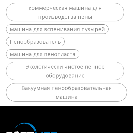
коммерческая машина для
производства пены
машина для вспенивания пузырей
Пенообразователь
машина для пенопласта
Экологически чистое пенное
оборудование
Вакуумная пенообразовательная
машина