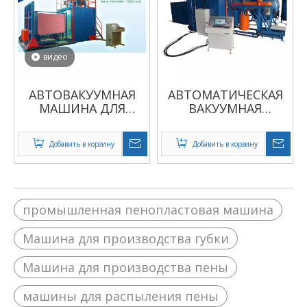
видео
АВТОВАКУУМНАЯ
АВТОМАТИЧЕСКАЯ
МАШИНА ДЛЯ
ВАКУУМНАЯ
Вспенивания пены.
МАШИНА ДЛЯ
Вспенивания
Добавить в корзину
Добавить в корзину
двойных форм
промышленная пенопластовая машина
Машина для производства губки
Машина для производства пены
машины для распыления пены