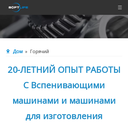
Дом
»
Горячий
20-ЛЕТНИЙ ОПЫТ РАБОТЫ
С Вспенивающими
машинами и машинами
для изготовления