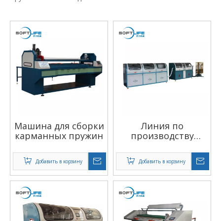
Машина для сборки
Линия по
карманных пружин
производству
автоматических
карманных пружин
Добавить в корзину
Добавить в корзину