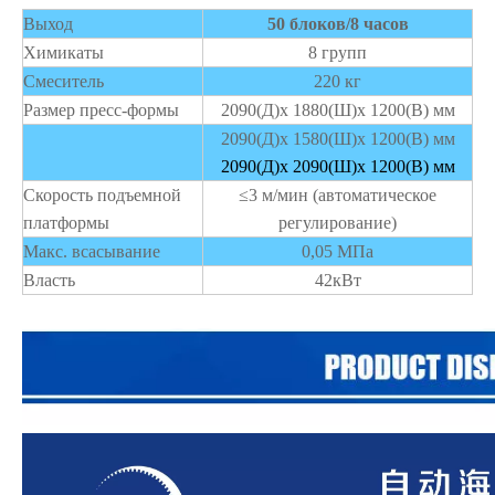
Выход
50 блоков/8 часов
Химикаты
8 групп
Смеситель
220 кг
Размер пресс-формы
2090(Д)x 1880(Ш)x 1200(В) мм
2090(Д)x 1580(Ш)x 1200(В) мм
2090(Д)x 2090(Ш)x 1200(В) мм
Скорость подъемной
≤3 м/мин (автоматическое
платформы
регулирование)
Макс. всасывание
0,05 МПа
Власть
42кВт