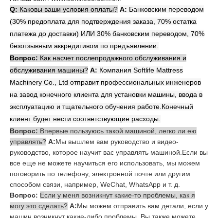
Q
:
Каковы ваши условия оплаты?
А:
Банковским переводом
(30% предоплата для подтверждения заказа, 70% остатка
платежа до доставки) ИЛИ 30% банковским переводом, 70%
безотзывным аккредитивом по предъявлении.
Вопрос:
Как насчет послепродажного обслуживания и
обслуживания машины?
А:
Компания Softlife Mattress
Machinery Co., Ltd отправит профессиональных инженеров
на завод конечного клиента для установки машины, ввода в
эксплуатацию и тщательного обучения работе.Конечный
клиент будет нести соответствующие расходы.
Вопрос:
Впервые пользуюсь такой машиной, легко ли ею
управлять?
А:
Мы вышлем вам руководство и видео-
руководство, которое научит вас управлять машиной.Если вы
все еще не можете научиться его использовать, мы можем
поговорить по телефону, электронной почте или другим
способом связи, например, WeChat, WhatsApp и т. д.
Вопрос:
Если у меня возникнут какие-то проблемы, как я
могу это сделать?
А:
Мы можем отправить вам детали, если у
машин возникнут какие-либо проблемы. Вы также можете