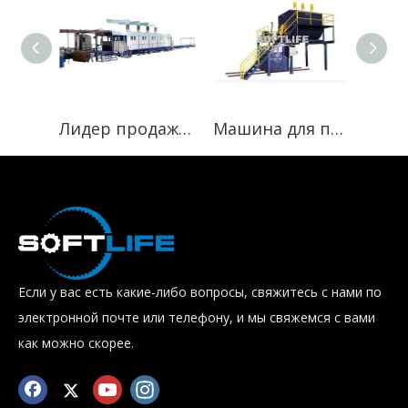
Лидер продаж 2020 года, линия непрерывного производства губки с ЧПУ, автоматическая горизонтальная вспенивающая машина для изготовления матрасов
Машина для переработки отходов пенопласта, повторно склеенная пенопластовая машина для матрасов
Если у вас есть какие-либо вопросы, свяжитесь с нами по
электронной почте или телефону, и мы свяжемся с вами
как можно скорее.