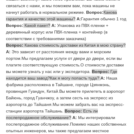
связаться с нами, и мы поможем вам, пока машины не
начнут работать в нормальном режиме.
Вопрос:
Какова
гарантия и качество этой машины?
А:
Гарантия обычно 1 год
Вопрос:
Какой пакет?
А:
Упаковка из ПВХ-пленки +
деревянный корпус или ПВХ-пленка + контейнер (в
соответствии с требованиями заказчика)
Вопрос:
Какова стоимость доставки из Китая в мою страну?
А:
Это зависит от расстояния между вами и морским
портом.Мы предлагаем услуги от двери до двери, если вы
платите соответствующую стоимость.О стоимости доставки
вы можете узнать у нас или у экспедитора.
Вопрос:
Где
находится ваш завод?Как я могу попасть туда?
А:
Наша
фабрика расположена в Тайшане, городе Цзянмэнь,
провинция Гуандун, Китай.Вы можете прилететь в аэропорт
Байюнь, город Гуанчжоу, а затем сесть на экспресс из
аэропорта до Тайшаня.Мы можем забрать вас на экспресс-
станции аэропорта Тайшань.
Вопрос:
Есть ли
послепродажное обслуживание?
А:
Мы интегрировали
послепродажное обслуживание.Помимо наших собственных
опытных инженеров, мы также предлагаем местное