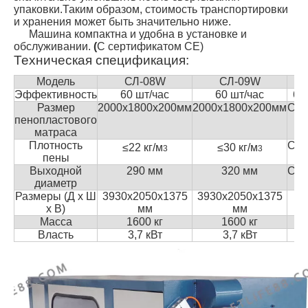
упаковки.Таким образом, стоимость транспортировки
и хранения может быть значительно ниже.
Машина компактна и удобна в установке и
обслуживании.
(
С сертификатом CE)
Техническая спецификация:
Модель
СЛ-08W
СЛ-09W
С
Эффективность
60 шт/час
60 шт/час
60
Размер
2000х1800х200мм
2000х1800х200мм
Сде
пенопластового
на
матраса
Плотность
Сде
≤
22 кг/м
≤
30 кг/м
3
3
пены
на
Выходной
290 мм
320 мм
Сде
диаметр
на
Размеры (Д х Ш
3930x2050x1375
3930x2050x1375
х В)
мм
мм
Масса
1600 кг
1600 кг
Власть
3,7 кВт
3,7 кВт
3