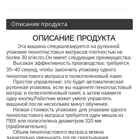
Описание продукта
ОПИСАНИЕ ПРОДУКТА
Эта машина специализируется на рулонной
упаковке пенопластовых матрасов плотностью не
более 30 кг/кг.
m
.Он имеет следующие преимущества:
3
Высокая эффективность производства: требуется
35
~
40 секунд, чтобы закончить упаковку одного
пенопластового матраса в полиэтиленовый пакет.
Простое управление: это будет автоматическая
рулонная упаковка, если вы наденете пенопластовый
матрас и полиэтиленовый пакет, а затем нажмите
одну кнопку.Работник может умело управлять
машиной после нескольких минут обучения.
Низкая стоимость упаковки: для упаковки одного
пенопластового матраса требуется один мешок из
ПВХ или полиэтилена диаметром 320 мм
(приблизительно).
Объем пенопластового матраса можно
значительно уменьшить после свертывания