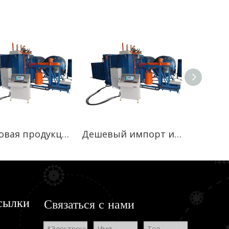
Бутиковая продукция, вакуумная вспенивающая машина с квадратными блоками, продажа, Великобритания
Дешевый импорт из Китая. Автоматическая вакуумная вспенивающая машина на продажу в Южной Африке.
сылки
Связаться с нами