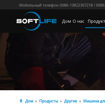
Мобильный телефон: 0086-13822307218 / 0086
Дом
О нас
Продук
Дом
»
Продукты
»
Другие
»
Машина для