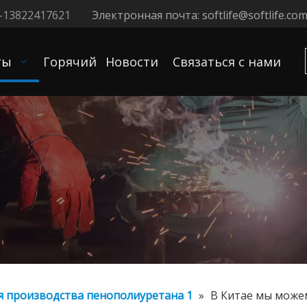
-13822417621
Электронная почта:
softlife@softlife.com
ты
Горячий
Новости
Связаться с нами
 производства пенополиуретана 1
»
В Китае мы може