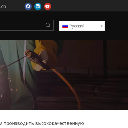
.cn
Pусский
м производить высококачественную