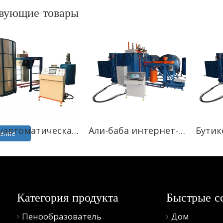
твующие товары
Полуавтоматическая машина для производства губки для вспенивания
Али-баба интернет-магазины продажи Автоматическая вакуумная вспенивающая машина из Китая
ение
Категория продукта
Быстрые с
Пенообразователь
Дом