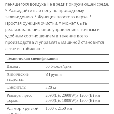
пенящегося воздуха.Не вредит окружающей среде.
* Разведайте всю пену по проводному
телевидению.
* Функция плоского верха.
*
Простая функция очистки.
* Может быть
реализовано числовое управление с точным и
удобным соотношением в течение всего
производства.И управлять машиной становится
легче и стабильнее.
Техническая спецификация
Выход :
50 блоков/день
8
Химические
Группы
вещества:
2
Смеситель:
2
0 кг
Размеры пресс-
2090(
L
)
х 2090
(
W
)
х 1200 (В) мм
формы:
2090(
L
)
х 1880
(
W
)
х 1200 (В) мм
Размер круглой
1500 х 2150 мм
формы: