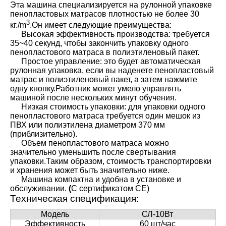
Эта машина специализируется на рулонной упаковке
пенопластовых матрасов плотностью не более 30
3
кг.
/
m
.Он имеет следующие преимущества:
Высокая эффективность производства: требуется
35
~
40 секунд, чтобы закончить упаковку одного
пенопластового матраса в полиэтиленовый пакет.
Простое управление: это будет автоматическая
рулонная упаковка, если вы наденете пенопластовый
матрас и полиэтиленовый пакет, а затем нажмите
одну кнопку.Работник может умело управлять
машиной после нескольких минут обучения.
Низкая стоимость упаковки: для упаковки одного
пенопластового матраса требуется один мешок из
ПВХ или полиэтилена диаметром 370 мм
(приблизительно).
Объем пенопластового матраса можно
значительно уменьшить после свертывания
упаковки.Таким образом, стоимость транспортировки
и хранения может быть значительно ниже.
Машина компактна и удобна в установке и
обслуживании.
(
С сертификатом CE)
Техническая спецификация:
Модель
СЛ-10Вт
Эффективность
60 шт/час